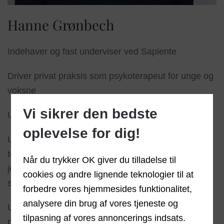
Hanne Grønbech
Indehaver og fast underviser ved Sapiente
Driver privat praksis som psykoterapeut for unge og
voksne
Vi sikrer den bedste
Underviser på Hildebrand Instituttet i 10 år
oplevelse for dig!
Underviser for personalegrupper (socialpædagoger,
terapeuter, socialrådgivere, psykologer og
Når du trykker OK giver du tilladelse til
jordemødre m.fl.) i forlængelse af
cookies og andre lignende teknologier til at
supervisionsprocesser
forbedre vores hjemmesides funktionalitet,
analysere din brug af vores tjeneste og
Underviser for pædagoger, socialrådgivere,
tilpasning af vores annoncerings indsats.
psykologer og andre faggrupper i Grønland, som