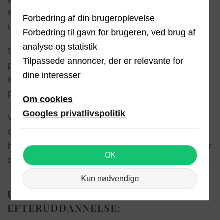
arbejder inden for det sociale område, enten som
Forbedring af din brugeroplevelse
udfører enheder eller myndig- hed
Forbedring til gavn for brugeren, ved brug af
analyse og statistik
Supervision til forskellige socialfaglige
Tilpassede annoncer, der er relevante for
personalegrupper, som har det tilfælles, at de
dine interesser
arbejder med mennesker, der er skadede i deres
personlighedsudvikling
Om cookies
Googles privatlivspolitik
VISO-specialist for Socialstyrelsen i 4 år, med
ekspertise indenfor behandling af målgrupper med
høj komorbiditet; traumer, personlighedsforstyrrelser
OK
og selvdestruktiv adfærd.
Kun nødvendige
UDDANNELSE OG
EFTERUDDANNELSE: